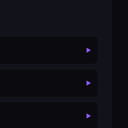
▶
▶
▶