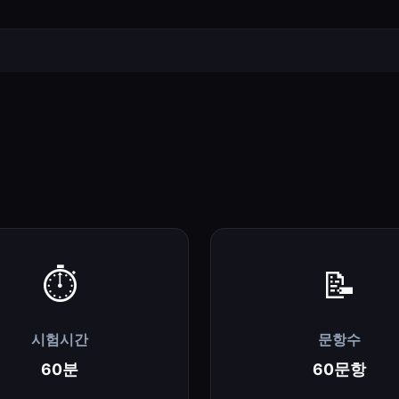
⏱️
📝
시험시간
문항수
60분
60문항