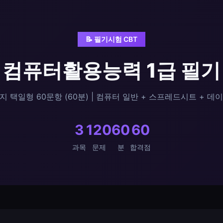
📝 필기시험 CBT
컴퓨터활용능력 1급 필기
지 택일형 60문항 (60분) | 컴퓨터 일반 + 스프레드시트 + 
3
120
60
60
과목
문제
분
합격점