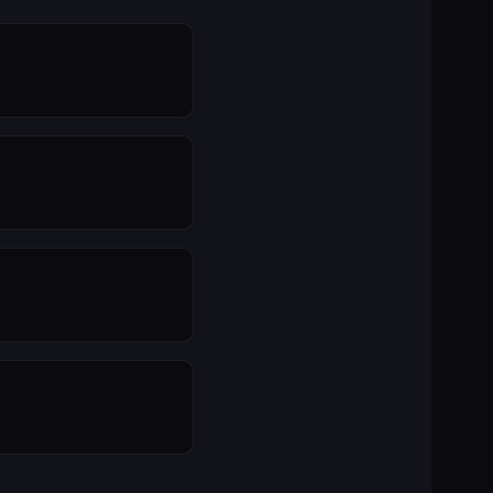
과목도 더 심화된 내
높으므로 충분한 학습이
도 바로 1급에 응시
보고서 기능을 집중적으로